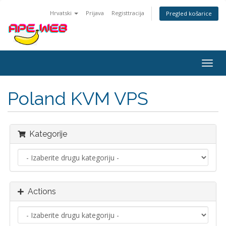
Hrvatski
Prijava
Registtracija
Pregled košarice
Togg
navig
Poland KVM VPS
Kategorije
Actions