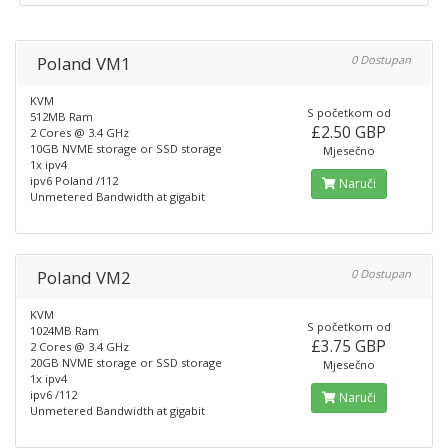
Poland VM1
0 Dostupan
KVM
S početkom od
512MB Ram
£2.50 GBP
2 Cores @ 3.4 GHz
10GB NVME storage or SSD storage
Mjesečno
1x ipv4
ipv6 Poland /112
Naruči
Unmetered Bandwidth at gigabit
Poland VM2
0 Dostupan
KVM
S početkom od
1024MB Ram
£3.75 GBP
2 Cores @ 3.4 GHz
20GB NVME storage or SSD storage
Mjesečno
1x ipv4
ipv6 /112
Naruči
Unmetered Bandwidth at gigabit