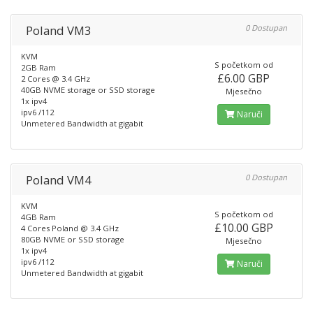
Poland VM3
0 Dostupan
KVM
S početkom od
2GB Ram
£6.00 GBP
2 Cores @ 3.4 GHz
40GB NVME storage or SSD storage
Mjesečno
1x ipv4
ipv6 /112
Naruči
Unmetered Bandwidth at gigabit
Poland VM4
0 Dostupan
KVM
S početkom od
4GB Ram
£10.00 GBP
4 Cores Poland @ 3.4 GHz
80GB NVME or SSD storage
Mjesečno
1x ipv4
ipv6 /112
Naruči
Unmetered Bandwidth at gigabit