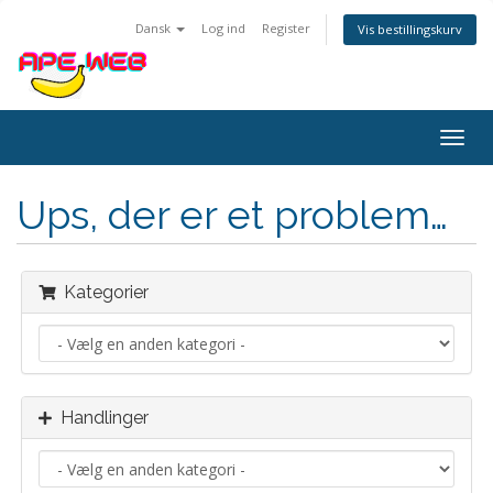
Dansk
Log ind
Register
Vis bestillingskurv
Togg
navig
Ups, der er et problem…
Kategorier
Handlinger