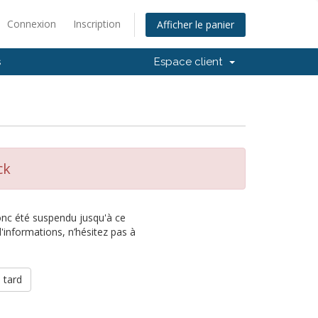
Connexion
Inscription
Afficher le panier
s
Espace client
ck
donc été suspendu jusqu'à ce
'informations, n’hésitez pas à
 tard