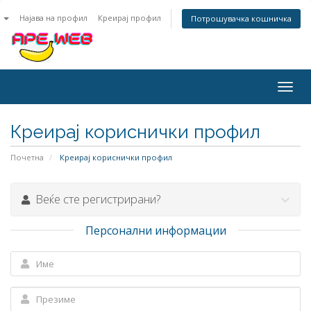
n
Најава на профил
Креирај профил
Потрошувачка кошничка
Togg
navig
Креирај кориснички профил
Почетна
Креирај кориснички профил
Веќе сте регистрирани?
Персонални информации