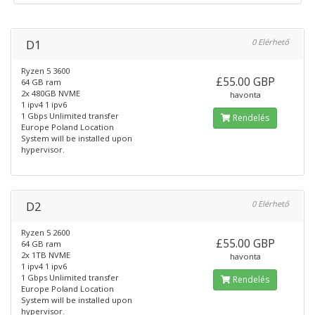
D1
0 Elérhető
Ryzen 5 3600
£55.00 GBP
64 GB ram
2x 480GB NVME
havonta
1 ipv4 1 ipv6
1 Gbps Unlimited transfer
Rendelés
Europe Poland Location
System will be installed upon
hypervisor.
D2
0 Elérhető
Ryzen 5 2600
£55.00 GBP
64 GB ram
2x 1TB NVME
havonta
1 ipv4 1 ipv6
1 Gbps Unlimited transfer
Rendelés
Europe Poland Location
System will be installed upon
hypervisor.