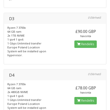
D3
0 Elérhető
Ryzen 7 3700x
£90.00 GBP
64 GB ram
2x 1TB NVME
havonta
1 ipv4 1 ipv6
1 Gbps Unlimited transfer
Rendelés
Europe Poland Location
System will be installed upon
hypervisor.
D4
0 Elérhető
Ryzen 7 3700x
£78.00 GBP
64 GB ram
2x 480GB NVME
havonta
1 ipv4 1 ipv6
1 Gbps Unlimited transfer
Rendelés
Europe Poland Location
System will be installed upon