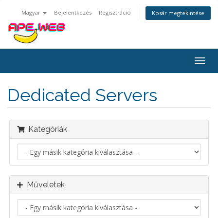
Magyar
Bejelentkezés
Regisztráció
Kosár megtekintése
Váltá
a
navig
Dedicated Servers
Kategóriák
Műveletek