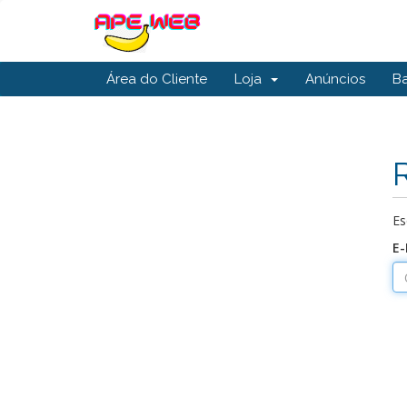
Área do Cliente
Loja
Anúncios
B
Es
E-