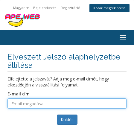
Magyar
Bejelentkezés
Regisztráció
Kosár megtekintése
Váltá
a
navig
Elveszett Jelszó alaphelyzetbe
állítása
Elfelejtette a jelszavát? Adja meg e-mail címét, hogy
elkezdődjön a visszaállítási folyamat.
E-mail cím
Küldés