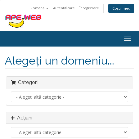
Română
Autentificare
Înregistrare
Coșul meu
Navi
Togg
Alegeți un domeniu...
Categorii
Acțiuni