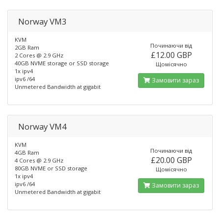
Norway VM3
KVM
Починаючи від
2GB Ram
£12.00 GBP
2 Cores @ 2.9 GHz
40GB NVME storage or SSD storage
Щомісячно
1x ipv4
ipv6 /64
Замовити зараз
Unmetered Bandwidth at gigabit
Norway VM4
KVM
Починаючи від
4GB Ram
£20.00 GBP
4 Cores @ 2.9 GHz
80GB NVME or SSD storage
Щомісячно
1x ipv4
ipv6 /64
Замовити зараз
Unmetered Bandwidth at gigabit