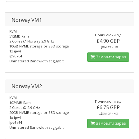
Norway VM1
KVM
Починаючи від
512MB Ram
£4.90 GBP
2 Cores @ Norway 2.9 GHz
10GB NVME storage or SSD storage
Щомісячно
1x ipv4
ipv6 /64
Замовити зараз
Unmetered Bandwidth at gigabit
Norway VM2
KVM
Починаючи від
1024MB Ram
£6.75 GBP
2 Cores @ 2.9 GHz
20GB NVME storage or SSD storage
Щомісячно
1x ipv4
ipv6 /64
Замовити зараз
Unmetered Bandwidth at gigabit