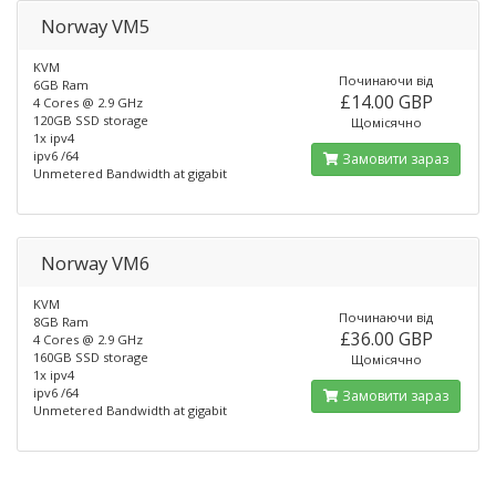
Norway VM5
KVM
Починаючи від
6GB Ram
£14.00 GBP
4 Cores @ 2.9 GHz
120GB SSD storage
Щомісячно
1x ipv4
ipv6 /64
Замовити зараз
Unmetered Bandwidth at gigabit
Norway VM6
KVM
Починаючи від
8GB Ram
£36.00 GBP
4 Cores @ 2.9 GHz
160GB SSD storage
Щомісячно
1x ipv4
ipv6 /64
Замовити зараз
Unmetered Bandwidth at gigabit