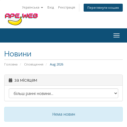
Українська
Вхід
Реєстрація
Переглянути кошик
Togg
navig
Новини
Головна
Сповіщення
Aug 2026
за місяцем
Нема новин